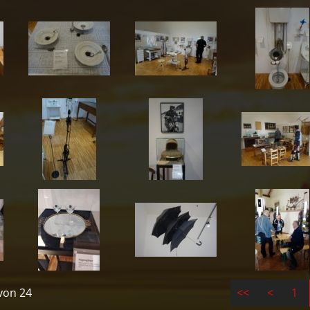
 von 24
<<
<
1