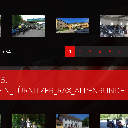
von 54
1
2
3
4
5
>
35.
EIN_TÜRNITZER_RAX_ALPENRUNDE