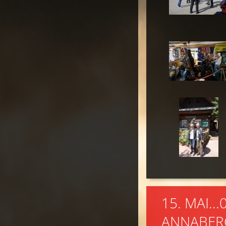
15. MAI..
ANNABER