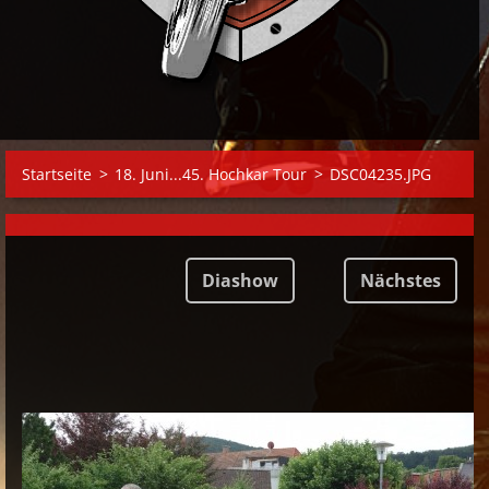
Startseite
>
18. Juni...45. Hochkar Tour
>
DSC04235.JPG
Diashow
Nächstes