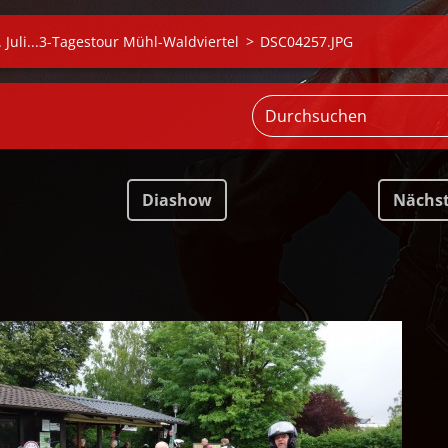
. Juli...3-Tagestour Mühl-Waldviertel
>
DSC04257.JPG
Diashow
Nächs