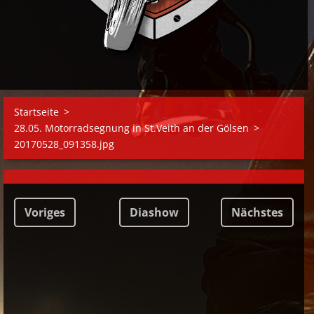
Startseite
>
28.05. Motorradsegnung in St.Veith an der Gölsen
>
20170528_091358.jpg
Voriges
Diashow
Nächstes