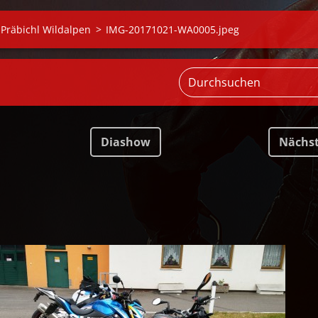
 Präbichl Wildalpen
>
IMG-20171021-WA0005.jpeg
Diashow
Nächs