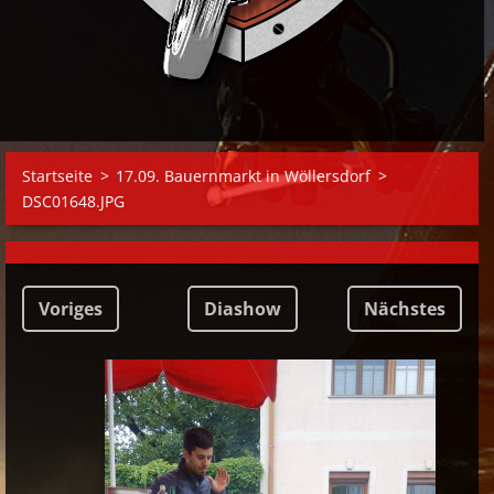
Startseite
>
17.09. Bauernmarkt in Wöllersdorf
>
DSC01648.JPG
Voriges
Diashow
Nächstes