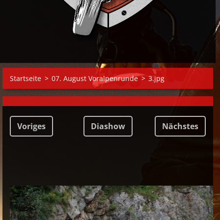
Startseite
>
07. August Voralpenrunde
>
3.jpg
Voriges
Diashow
Nächstes