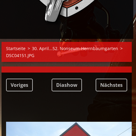
Startseite
>
30. April...52. Nonseum-Herrnbaumgarten
>
DSC04151.JPG
Voriges
Diashow
Nächstes