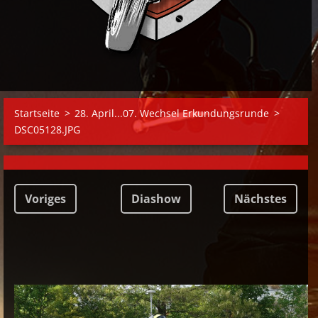
Startseite
>
28. April...07. Wechsel Erkundungsrunde
>
DSC05128.JPG
Voriges
Diashow
Nächstes