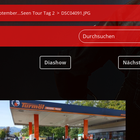
ptember...Seen Tour Tag 2
>
DSC04091.JPG
Diashow
Nächs