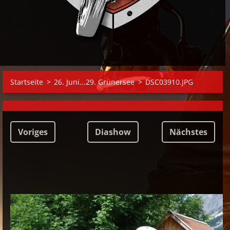
Startseite
>
26. Juni...29. Grünersee
>
DSC03910.JPG
Voriges
Diashow
Nächstes