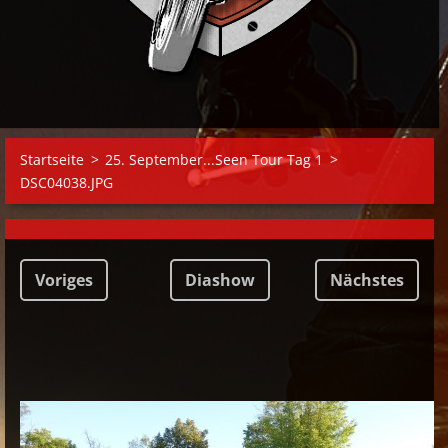
Startseite
>
25. September...Seen Tour Tag 1
>
DSC04038.JPG
Voriges
Diashow
Nächstes