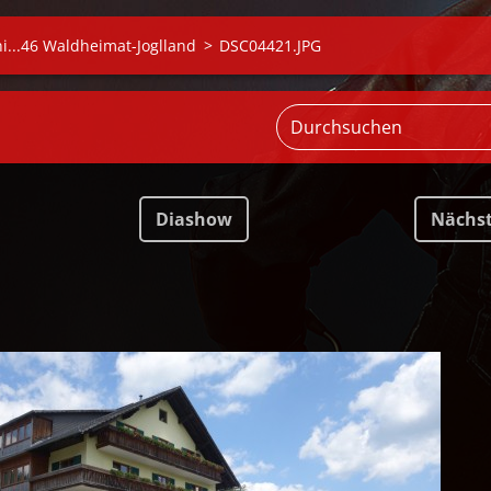
ni...46 Waldheimat-Joglland
>
DSC04421.JPG
Diashow
Nächs