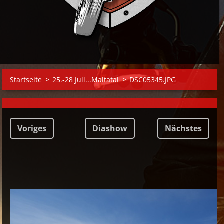
Startseite
>
25.-28 Juli...Maltatal
>
DSC05345.JPG
Voriges
Diashow
Nächstes