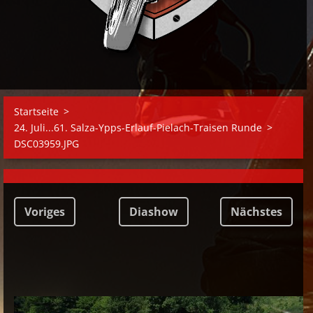
Startseite
>
24. Juli...61. Salza-Ypps-Erlauf-Pielach-Traisen Runde
>
DSC03959.JPG
Voriges
Diashow
Nächstes